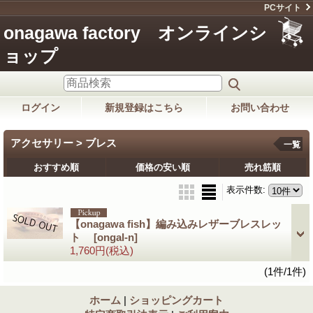
PCサイト
onagawa factory オンラインシ
ョップ
ログイン
新規登録はこちら
お問い合わせ
アクセサリー > ブレス
一覧
おすすめ順
価格の安い順
売れ筋順
表示件数
:
【onagawa fish】編み込みレザーブレスレッ
ト
[ongal-n]
1,760円
(税込)
(1件/1件)
ホーム
|
ショッピングカート