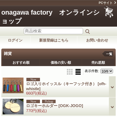
PCサイト
onagawa factory オンラインシ
ョップ
ログイン
新規登録はこちら
お問い合わせ
雑貨
一覧
おすすめ順
価格の安い順
売れ筋順
表示件数
:
ロゴ入りホイッスル（キーフック付き）
[ofh-
whistle]
660円
(税込)
ロゴキーホルダー
[OGK-JOGO]
770円
(税込)