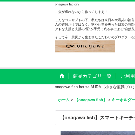
onagawa factory
～魚が獲れないなら作ってしまえ！～
こんなコンセプトの下、私たちは東日本大震災の被害
入の確保だけではなく、家や仕事を失った日常の時間
クトな支援と支援の“証”が手元に残る事による“自然
そして今、震災から生まれたこだわりのプロダクトを
商品カテゴリ一覧
ご利用
onagawa fish house AURA（小さな復興
ホーム
>
【onagawa fish】
>
キーホルダ
【onagawa fish】スマートキー